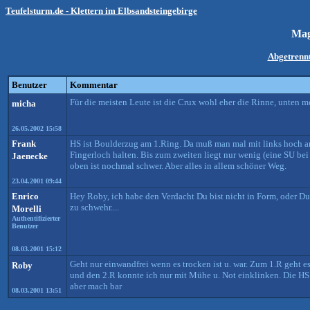
Teufelsturm.de - Klettern im Elbsandsteingebirge
Ma
Abgetrenn
Benutzer
Kommentar
Für die meisten Leute ist die Crux wohl eher die Rinne, unten m
micha
26.05.2002 15:58
Frank
HS ist Boulderzug am 1.Ring. Da muß man mal mit links hoch ant
Fingerloch halten. Bis zum zweiten liegt nur wenig (eine SU bei 
Jaenecke
oben ist nochmal schwer. Aber alles in allem schöner Weg.
23.04.2001 09:44
Enrico
Hey Roby, ich habe den Verdacht Du bist nicht in Form, oder Du
zu schwehr....
Morelli
Authentifizierter
Benutzer
08.03.2001 15:12
Geht nur einwandfrei wenn es trocken ist u. war. Zum 1.R geht 
Roby
und den 2.R konnte ich nur mit Mühe u. Not einklinken. Die HS 
aber mach bar
08.03.2001 13:51