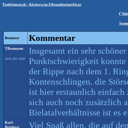
Teufelsturm.de - Klettern im Elbsandsteingebirge
Chi
Sonn
Kommentar
Benutzer
Insgesamt ein sehr schöne
TBaumann
Punktschwierigkeit konnte i
20.05.2017 10:01
der Rippe nach dem 1. Ring
Kontenschlingen. die Störs
ist hier erstaunlich einfach
sich auch noch zusätzlich a
Bielatalverhältnisse ist es 
Karl-
Viel Spaß allen, die auf de
Reinhart