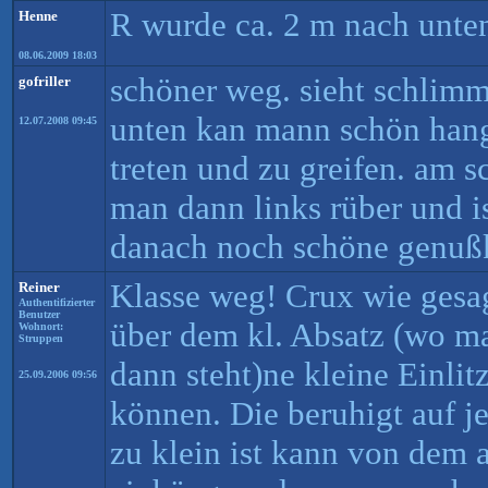
R wurde ca. 2 m nach unten
Henne
08.06.2009 18:03
schöner weg. sieht schlimmer
gofriller
unten kan mann schön hange
12.07.2008 09:45
treten und zu greifen. am s
man dann links rüber und i
danach noch schöne genußk
Klasse weg! Crux wie gesa
Reiner
Authentifizierter
Benutzer
über dem kl. Absatz (wo 
Wohnort:
Struppen
dann steht)ne kleine Einlit
25.09.2006 09:56
können. Die beruhigt auf j
zu klein ist kann von dem