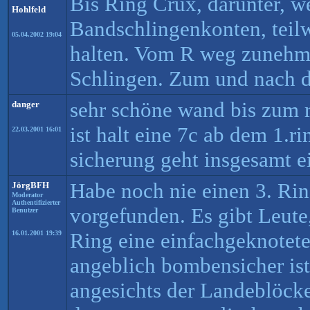
Bis Ring Crux, darunter, we
Hohlfeld
Bandschlingenkonten, teil
05.04.2002 19:04
halten. Vom R weg zunehme
Schlingen. Zum und nach 
sehr schöne wand bis zum r
danger
ist halt eine 7c ab dem 1.ri
22.03.2001 16:01
sicherung geht insgesamt e
Habe noch nie einen 3. Ri
JörgBFH
Moderator
Authentifizierter
vorgefunden. Es gibt Leute
Benutzer
Ring eine einfachgeknotete
16.01.2001 19:39
angeblich bombensicher ist..
angesichts der Landeblöck