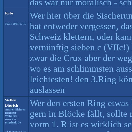
das war nur moralisch - sch
Wer hier über die Sischeru
Roby
hat entweder vergessen, da
16.01.2001 17:10
Schweiz klettern, oder kann
vernünftig sieben c (VIIc!) 
zwar die Crux aber der weg
wo es am schlimmsten aussi
leichtesten! den 3.Ring kö
auslassen
Steffen
Wer den ersten Ring etwas
Dittrich
Authentifizierter
gern in Blöcke fällt, sollte
Benutzer
Wohnort:
www.kv-
vorm 1. R ist es wirklich s
ungelenk.de