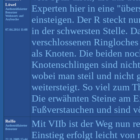
Löwel
Experten hier in eine "über
Authentifizierter
Benutzer
Wohnort: auf
einsteigen. Der R steckt n
Asylsuche
in der schwersten Stelle. D
07.04.2014 11:08
verschlossenen Ringloches
als Knoten. Die beiden no
Knotenschlingen sind nicht
wobei man steil und nicht 
weitersteigt. So viel zum 
Die erwähnten Steine am E
Fußverstauchen und sind vö
Mit VIIb ist der Weg nun re
RoHo
Authentifizierter
Benutzer
Einstieg erfolgt leicht von 
22.11.2009 15:44