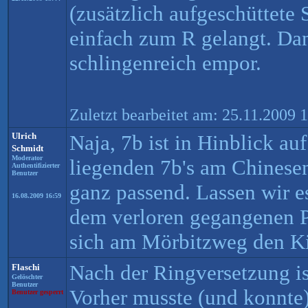
(zusätzlich aufgeschüttete 
einfach zum R gelangt. Dan
schlingenreich empor.
Zuletzt bearbeitet am: 25.11.2009
Ulrich
Naja, 7b ist in Hinblick au
Schmidt
Moderator
liegenden 7b's am Chinesen
Authentifizierter
Benutzer
ganz passend. Lassen wir es
16.08.2009 16:59
dem verloren gegangenen Pr
sich am Mörbitzweg den Ki
Nach der Ringversetzung is
Flaschi
Gelöschter
Benutzer
Vorher musste (und konnte
Benutzer gesperrt