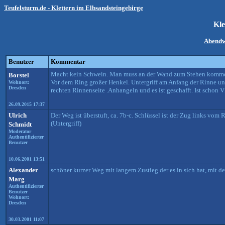
Teufelsturm.de - Klettern im Elbsandsteingebirge
Kl
Abend
Benutzer
Kommentar
Macht kein Schwein. Man muss an der Wand zum Stehen kommen 
Borstel
Vor dem Ring großer Henkel. Untergriff am Anfang der Rinne und 
Wohnort:
Dresden
rechten Rinnenseite .Anhangeln und es ist geschafft. Ist schon VI
26.09.2015 17:37
Ulrich
Der Weg ist überstuft, ca. 7b-c. Schlüssel ist der Zug links vom 
(Untergriff)
Schmidt
Moderator
Authentifizierter
Benutzer
10.06.2001 13:51
Alexander
schöner kurzer Weg mit langem Zustieg der es in sich hat, mit d
Marg
Authentifizierter
Benutzer
Wohnort:
Dresden
30.03.2001 11:07