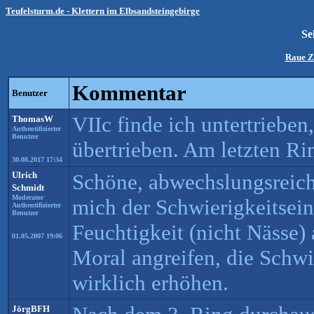
Teufelsturm.de - Klettern im Elbsandsteingebirge
Se
Raue Z
Kommentar
Benutzer
VIIc finde ich untertrieben
ThomasW
Authentifizierter
Benutzer
übertrieben. Am letzten Rin
30.08.2017 17:34
Ulrich
Schöne, abwechslungsreiche
Schmidt
Moderator
mich der Schwierigkeitsei
Authentifizierter
Benutzer
Feuchtigkeit (nicht Nässe) 
01.05.2007 19:06
Moral angreifen, die Schwi
wirklich erhöhen.
JörgBFH