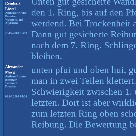
Unten gut gesicherte Wandk
Reinhart
Löwel
den 1. Ring, bis auf den Pf
Authentifizierter
Benutzer
Wohnort: auf
werdend. Bei Trockenheit 
Asylsuche
Dann gut gesicherte Reibu
28.07.2001 16:10
nach dem 7. Ring. Schlin
bleiben.
Alexander
unten pfui und oben hui, g
Marg
Authentifizierter
man in zwei Teilen klettert.
Benutzer
Wohnort:
Dresden
Schwierigkeit zwischen 1.
02.04.2001 05:26
letzten. Dort ist aber wirkl
zum letzten Ring oben schö
Reibung. Die Bewertung be