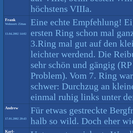
höchstens VIIIa.
Eine echte Empfehlung! E
Frank
Wohnort: Zittau
ersten Ring schon mal gan
13.04.2002 14:02
3.Ring mal gut auf den kle
leichter werdend. Die Reib
sehr schön und gängig (RP
Problem). Vom 7. Ring war
schwer: Durchzug an klein
einmal ruhig links unter d
Für etwas gestreckte Bergf
Andrew
halb so wild. Doch eher wie
17.01.2002 20:43
Karl-