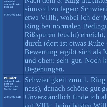
Nach dem 3. Ring durchaus
Moderator
Authentifizierter
sinnvoll zu legen; Schwier
Benutzer
etwa VIIIb, wobei ich der 
04.09.2002 20:51
Ring bei normalen Bedingu
Rißspuren feucht) erreicht
durch (dort ist etwas Ruhe 
Bewertung ergibt sich als 
und oben: sehr gut. Noch 
Begehungen.
Schwierigkeit zum 1. Ring 
Paulaner
Authentifizierter
Benutzer
nass), danach schöne gut ge
Wohnort: Am
Nockherberg
Unverständlich finde ich a
25.06.2002 09:19
auf VIIIc, beim besten Will