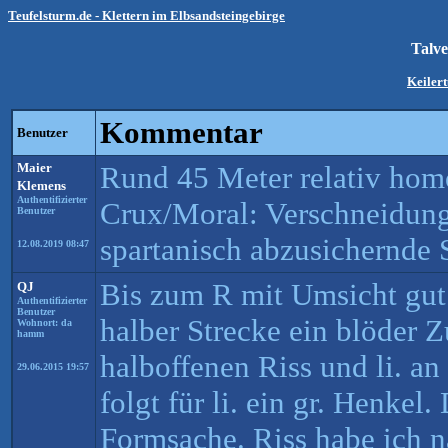
Teufelsturm.de - Klettern im Elbsandsteingebirge
Talv
Keiler
Kommentar
Benutzer
Maier
Rund 45 Meter relativ homo
Klemens
Authentifizierter
Crux/Moral: Verschneidung
Benutzer
spartanisch abzusichernde
12.08.2019 08:47
Bis zum R mit Umsicht gut 
QJ
Authentifizierter
Benutzer
halber Strecke ein blöder Z
Wohnort: da
hamm
halboffenen Riss und li. an
29.06.2015 19:57
folgt für li. ein gr. Henkel
Formsache. Riss habe ich 