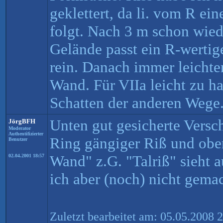
geklettert, da li. vom R ei
folgt. Nach 3 m schon wied
Gelände passt ein R-wertig
rein. Danach immer leichte
Wand. Für VIIa leicht zu h
Schatten der anderen Wege
Unten gut gesicherte Vers
JörgBFH
Moderator
Authentifizierter
Ring gängiger Riß und obe
Benutzer
Wand" z.G. "Talriß" sieht 
02.04.2001 18:57
ich aber (noch) nicht gemac
Zuletzt bearbeitet am: 05.05.2008 