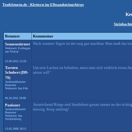
Teufelsturm.de - Klettern im Elbsandsteingebirge
Ke
Steinbach
Benutzer
Kommentar
Nach warmen Tagen ist der weg gut machbar. Man muß das lo
Sonnenstürmer
Wohnort: Esslingen
am Neckar
22.09.2012 12:58
Torsten
Um sein Lachen zu behalten, muss man sich wirklich etwas Anst
Schubert (DD-
antun will".
79)
Authentifizierter
Benutzer
Wohnort: Am Fels
06.10.2011 20:08
Ausreichend Ringe und Sanduhren genau immer an der richtige
Paulaner
hinweg. Keep smiling!
Authentifizierter
Benutzer
Wohnort: Am
Nockherberg
13.05.2008 20:51