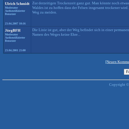
Zur derzeitigen Trockenzeit ganz gut. Man könnte noch etwas 
Ulrich Schmidt
Waldes ist zu hoffen dass der Felsen insgesamt trockener wird.
Moderator
Authentifizierter
Weg zu meiden.
Benutzer
23.04.2007 10:16
Die Linie ist gut, aber der Weg befindet sich in einer permane
JörgBFH
Namen des Weges keine Ehre...
Moderator
Authentifizierter
Benutzer
23.04.2001 21:00
[Neuen Kommen
Copyright ©