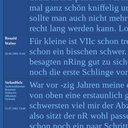
mal ganz schön kniffelig u
sollte man auch nicht mehr 
recht lang werden kann. L
Ronald
Für kleine ist VIIc schon tr
Walter
schon ein bisschen schwer
28.06.2004 11:44
besagten nRing gut zu sich
noch die erste Schlinge v
War vor -zig Jahren meine e
StefanHolz
Authentifizierter
Benutzer
von oben eine erstaunlich
Wohnort:
Alheimer-
Südseite
schwersten viel mir der A
31.07.2002 13:48
also sitzt der nR wohl pass
schon noch ein paar Schrit