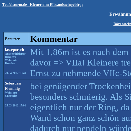
Teufelsturm.de - Klettern im Elbsandsteingebirge
Erwähnung
Bärenstein
Kommentar
Benutzer
Mit 1,86m ist es nach dem 
lasseporsch
Authentifizierter
Benutzer
davor => VIIa! Kleinere tre
Wohnort:
Dresden
Ernst zu nehmende VIIc-Ste
20.04.2012 15:49
Sebastian
bei genügender Trockenheit 
Flemmig
Wohnort:
besonders schmierig. Als S
Chemnitz
eigentlich nur der Ring, d
25.03.2012 17:01
Wand schon ganz schön aus
dadurch nur pendeln würde