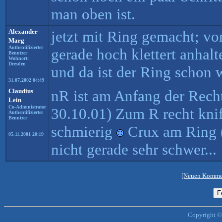
man oben ist.
Alexander
jetzt mit Ring gemacht; v
Marg
Authentifizierter
gerade hoch klettert anhal
Benutzer
Wohnort:
Dresden
und da ist der Ring schon 
31.07.2002 04:49
Claudius
nR ist am Anfang der Recht
Lein
Co-Administrator
30.10.01) Zum R recht knif
Authentifizierter
Benutzer
schmierig
Crux am Ring (
05.11.2001 20:19
nicht gerade sehr schwer...
[Neuen Kommen
Copyright ©