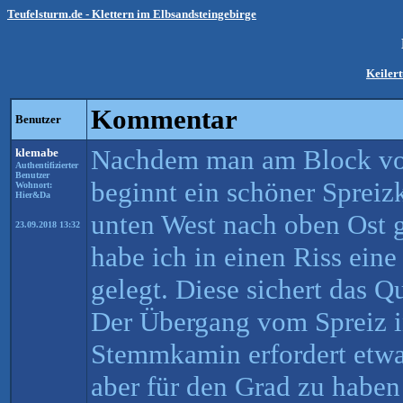
Teufelsturm.de - Klettern im Elbsandsteingebirge
Keiler
Kommentar
Benutzer
Nachdem man am Block vorb
klemabe
Authentifizierter
Benutzer
beginnt ein schöner Spreiz
Wohnort:
Hier&Da
unten West nach oben Ost ge
23.09.2018 13:32
habe ich in einen Riss ei
gelegt. Diese sichert das Q
Der Übergang vom Spreiz i
Stemmkamin erfordert etwa
aber für den Grad zu haben