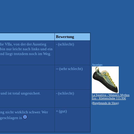
Bewertung
ie VIIa, von der der Ausstieg
- (schlecht)
in nur leicht nach links und ein
nd liegt trotzdem noch im Weg.
Anzeige:
-- (sehr schlecht)
nd ist total ungesichert.
- (schlecht)
La Sportiva - Women's Mythos
Eco - Kletterschuhe 115.95€
(Bergfreunde.de Shop)
+ (gut)
g nicht wirklich schwer. Wer
fgeschlagen is