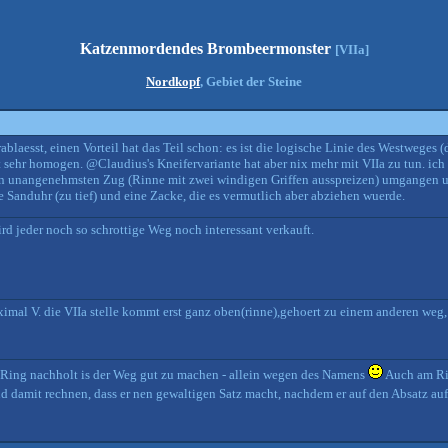
Katzenmordendes Brombeermonster
[VIIa]
Nordkopf
, Gebiet der Steine
aesst, einen Vorteil hat das Teil schon: es ist die logische Linie des Westweges (d
sehr homogen. @Claudius's Kneifervariante hat aber nix mehr mit VIIa zu tun. ich b
en unangenehmsten Zug (Rinne mit zwei windigen Griffen ausspreizen) umgangen u
ne Sanduhr (zu tief) und eine Zacke, die es vermutlich aber abziehen wuerde.
d jeder noch so schrottige Weg noch interessant verkauft.
imal V. die VIIa stelle kommt erst ganz oben(rinne),gehoert zu einem anderen weg, u
Ring nachholt is der Weg gut zu machen - allein wegen des Namens
Auch am Rin
d damit rechnen, dass er nen gewaltigen Satz macht, nachdem er auf den Absatz au