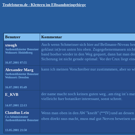
Teufelsturm.de - Klettern im Elbsandsteingebirge
Benutzer
Kommentar
Auch wenn Schmeisser sich hier auf Bellmann-Niveau herabl
xtough
geklaut ist)von unten bis oben. Zugegebenermassen nicht 
Authentifizierter Benutzer
Wohnort: Heidelberg
band hoeher wieder in den Weg gequert, dann hat man d
Sicherung ist nicht gerade optimal: Vor der Crux liegt ei
16.07.2001 07:55
kann ich meinen Vorschreiber nur zustimmmen, aber so wir
Alexander Marg
Authentifizierter Benutzer
Wohnort: Dresden
16.07.2001 05:49
der name macht noch keinen guten weg...am ring ist´s max
E_KVB
vielleicht fuer botaniker interessant, sonst schrott.
14.07.2001 22:13
Claudius Lein
Wenn man oben in den AW "kneift" (**IV) und an dessen 
Co-Administrator
oben direkt raus macht, muss mal gut Nerven beweisen un
Authentifizierter Benutzer
13.05.2001 21:50