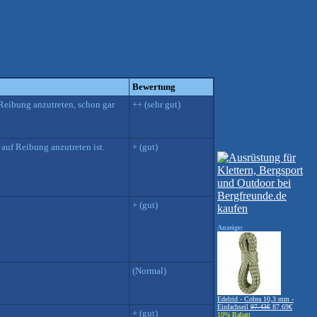
Bewertung
Reibung anzutreten, schon gar
++ (sehr gut)
 auf Reibung anzutreten ist.
+ (gut)
+ (gut)
Anzeige:
(Normal)
Edelrid - Cobra 10,3 mm -
Einfachseil
97.43€
87.69€
+ (gut)
10% Rabatt