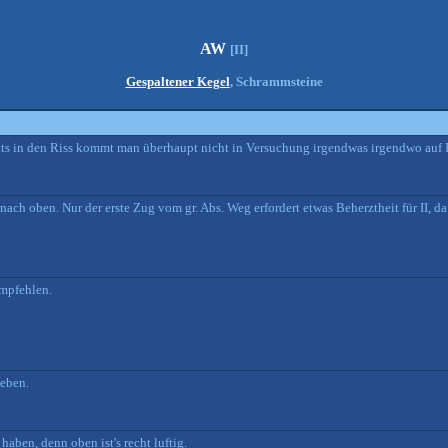
AW
[II]
Gespaltener Kegel
, Schrammsteine
hts in den Riss kommt man überhaupt nicht in Versuchung irgendwas irgendwo auf 
nach oben. Nur der erste Zug vom gr. Abs. Weg erfordert etwas Beherztheit für II, da
empfehlen.
geben.
haben, denn oben ist's recht luftig.