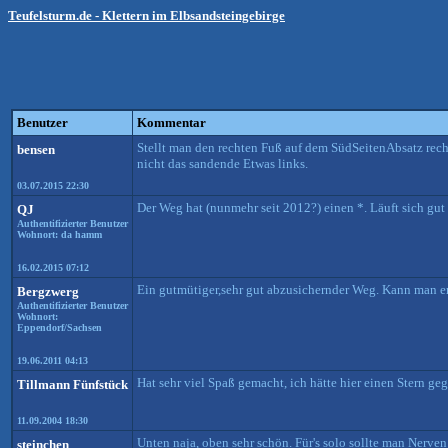
Teufelsturm.de - Klettern im Elbsandsteingebirge
Benutzer
Kommentar
Stellt man den rechten Fuß auf dem SüdSeitenAbsatz rec
bensen
nicht das sandende Etwas links.
03.07.2015 22:30
Der Weg hat (nunmehr seit 2012?) einen *. Läuft sich gut 
QJ
Authentifizierter Benutzer
Wohnort: da hamm
16.02.2015 07:12
Ein gutmütiger,sehr gut abzusichernder Weg. Kann man 
Bergzwerg
Authentifizierter Benutzer
Wohnort:
Eppendorf/Sachsen
19.06.2011 04:13
Hat sehr viel Spaß gemacht, ich hätte hier einen Stern ge
Tillmann Fünfstück
11.09.2004 18:30
Unten naja, oben sehr schön. Für's solo sollte man Nerven 
steinchen