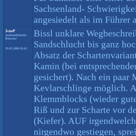
Sachsenland- Schwierigkei
angesiedelt als im Führer
Bissl unklare Wegbeschrei
JensP
Authentifizierter
Benutzer
Sandschlucht bis ganz hoc
19.05.2008 05:45
Absatz der Schartenvarian
Kamin (bei entsprechender
gesichert). Nach ein paar 
Kevlarschlinge möglich. A
Klemmblocks (wieder gute
Riß und zur Scharte vor d
(Kiefer). AUF irgendwelche
nirgendwo gestiegen, spre