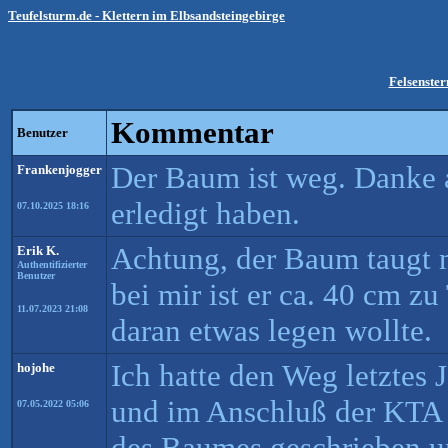
Teufelsturm.de - Klettern im Elbsandsteingebirge
Felsenster
Kommentar
Benutzer
Der Baum ist weg. Danke a
Frankenjogger
erledigt haben.
07.10.2025 18:16
Achtung, der Baum taugt n
Erik K.
Authentifizierter
Benutzer
bei mir ist er ca. 40 cm zu
11.07.2023 21:08
daran etwas legen wollte.
Ich hatte den Weg letztes
hojohe
und im Anschluß der KTA
07.05.2022 05:06
des Baumes geschrieben 