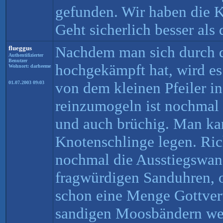
gefunden. Wir haben die Ka
Geht sicherlich besser als 
Nachdem man sich durch d
flueggus
Authentifizierter
Benutzer
hochgekämpft hat, wird es
Wohnort: darheeme
von dem kleinen Pfeiler in
01.07.2003 09:03
reinzumogeln ist nochmal 
und auch brüchig. Man kan
Knotenschlinge legen. Ri
nochmal die Ausstiegswan
fragwürdigen Sanduhren, 
schon eine Menge Gottvert
sandigen Moosbändern wen