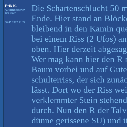
Die Schartenschlucht 50 m
Erik K.
Authentifizierter
Benutzer
Ende. Hier stand an Blöc
06.05.2022 21:22
bleibend in den Kamin que
bei einem Riss (2 Ufos) a
oben. Hier derzeit abgeså
Wer mag kann hier den R 
Baum vorbei und auf Gute
schulterriss, der sich zunä
lässt. Dort wo der Riss we
verklemmter Stein stehend
durch. Nun den R der Talva
dünne gerissene SU) und ü