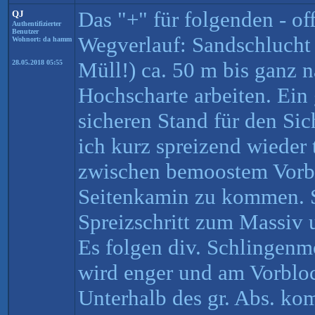
Das "+" für folgenden - off
QJ
Authentifizierter
Benutzer
Wegverlauf: Sandschlucht 
Wohnort: da hamm
Müll!) ca. 50 m bis ganz n
28.05.2018 05:55
Hochscharte arbeiten. Ein 
sicheren Stand für den Si
ich kurz spreizend wieder 
zwischen bemoostem Vorb
Seitenkamin zu kommen. S
Spreizschritt zum Massiv u
Es folgen div. Schlingenm
wird enger und am Vorbloc
Unterhalb des gr. Abs. ko