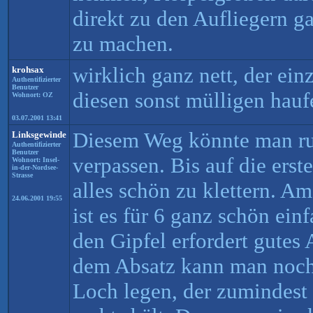
direkt zu den Aufliegern ga
zu machen.
wirklich ganz nett, der ei
krohsax
Authentifizierter
Benutzer
diesen sonst mülligen hauf
Wohnort: OZ
03.07.2001 13:41
Diesem Weg könnte man ru
Linksgewinde
Authentifizierter
Benutzer
verpassen. Bis auf die ers
Wohnort: Insel-
in-der-Nordsee-
Strasse
alles schön zu klettern. A
24.06.2001 19:55
ist es für 6 ganz schön ei
den Gipfel erfordert gutes 
dem Absatz kann man noch
Loch legen, der zumindest