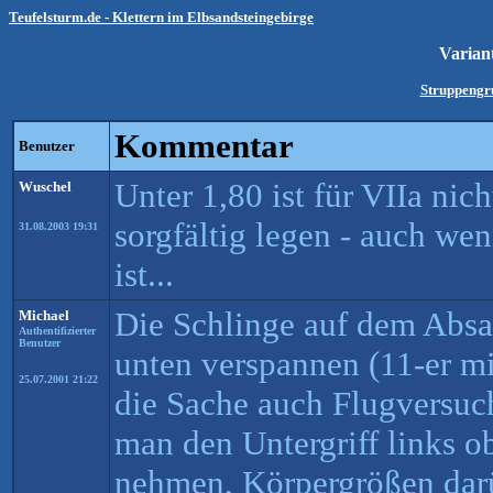
Teufelsturm.de - Klettern im Elbsandsteingebirge
Varian
Struppengr
Kommentar
Benutzer
Unter 1,80 ist für VIIa ni
Wuschel
sorgfältig legen - auch we
31.08.2003 19:31
ist...
Die Schlinge auf dem Absa
Michael
Authentifizierter
Benutzer
unten verspannen (11-er mi
25.07.2001 21:22
die Sache auch Flugversuc
man den Untergriff links 
nehmen, Körpergrößen da