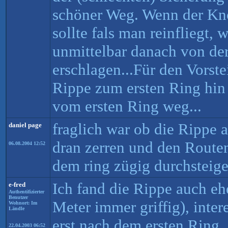
schöner Weg. Wenn der Kno
sollte fals man reinfliegt,
unmittelbar danach von d
erschlagen...Für den Vorste
Rippe zum ersten Ring hin
vom ersten Ring weg...
fraglich war ob die Rippe a
daniel page
dran zerren und den Route
06.08.2004 12:52
dem ring zügig durchsteigen
Ich fand die Rippe auch ehe
e-fred
Authentifizierter
Benutzer
Meter immer griffig), inter
Wohnort: Im
Ländle
erst nach dem ersten Ring,
22.04.2003 06:52