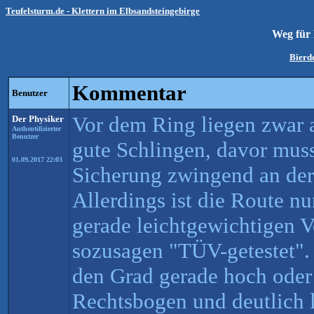
Teufelsturm.de - Klettern im Elbsandsteingebirge
Weg für 
Bierd
Kommentar
Benutzer
Vor dem Ring liegen zwar a
Der Physiker
Authentifizierter
Benutzer
gute Schlingen, davor mus
01.09.2017 22:03
Sicherung zwingend an der
Allerdings ist die Route n
gerade leichtgewichtigen Vo
sozusagen "TÜV-getestet".
den Grad gerade hoch oder 
Rechtsbogen und deutlich l