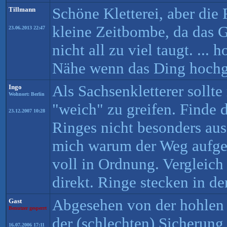
Schöne Kletterei, aber die 
Tillmann
kleine Zeitbombe, da das G
23.06.2013 22:47
nicht all zu viel taugt. ... h
Nähe wenn das Ding hochg
Als Sachsenkletterer sollte
Ingo
Wohnort: Berlin
"weich" zu greifen. Finde d
23.12.2007 10:28
Ringes nicht besonders au
mich warum der Weg aufgew
voll in Ordnung. Vergleich
direkt. Ringe stecken in der
Abgesehen von der hohlen
Gast
Benutzer gesperrt
der (schlechten) Sicherung
16.07.2006 17:11