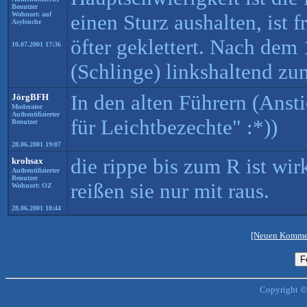
Benutzer
Wohnort: auf
einen Sturz aushalten, ist 
Asylsuche
öfter geklettert. Nach dem 
10.07.2001 17:36
(Schlinge) linkshaltend zum
In den alten Führern (Anst
JörgBFH
Moderator
Authentifizierter
für Leichtbezechte" :*))
Benutzer
28.06.2001 19:07
die rippe bis zum R ist wir
krohsax
Authentifizierter
Benutzer
reißen sie nur mit raus.
Wohnort: OZ
28.06.2001 18:44
[Neuen Kommen
Copyright ©