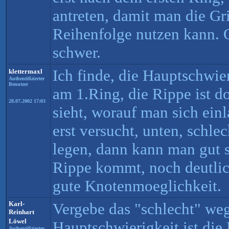
antreten, damit man die Gri
Reihenfolge nutzen kann. 
schwer.
Ich finde, die Hauptschwi
klettermaxl
Authentifizierter
Benutzer
am 1.Ring, die Rippe ist 
28.07.2002 17:03
sieht, worauf man sich ein
erst versucht, unten, schle
legen, dann kann man gut 
Rippe kommt, noch deutlic
gute Knotenmoeglichkeit.
Karl-
Vergebe das "schlecht" we
Reinhart
Löwel
Hauptschwierigkeit ist die
Authentifizierter