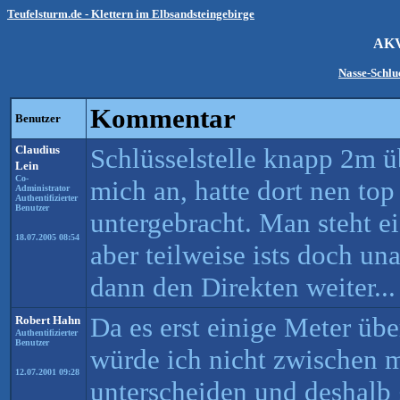
Teufelsturm.de - Klettern im Elbsandsteingebirge
AK
Nasse-Schl
Kommentar
Benutzer
Claudius
Schlüsselstelle knapp 2m ü
Lein
Co-
mich an, hatte dort nen top
Administrator
Authentifizierter
Benutzer
untergebracht. Man steht e
18.07.2005 08:54
aber teilweise ists doch u
dann den Direkten weiter...
Da es erst einige Meter üb
Robert Hahn
Authentifizierter
Benutzer
würde ich nicht zwischen
12.07.2001 09:28
unterscheiden und deshalb 