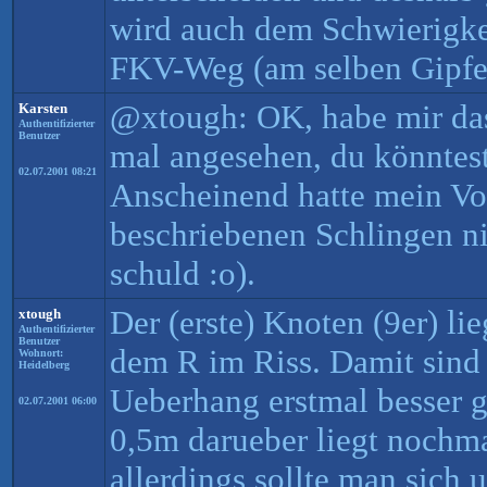
wird auch dem Schwierigke
FKV-Weg (am selben Gipfe
@xtough: OK, habe mir da
Karsten
Authentifizierter
Benutzer
mal angesehen, du könntest
02.07.2001 08:21
Anscheinend hatte mein Vor
beschriebenen Schlingen ni
schuld :o).
Der (erste) Knoten (9er) li
xtough
Authentifizierter
Benutzer
dem R im Riss. Damit sind 
Wohnort:
Heidelberg
Ueberhang erstmal besser g
02.07.2001 06:00
0,5m darueber liegt nochma
allerdings sollte man sich 