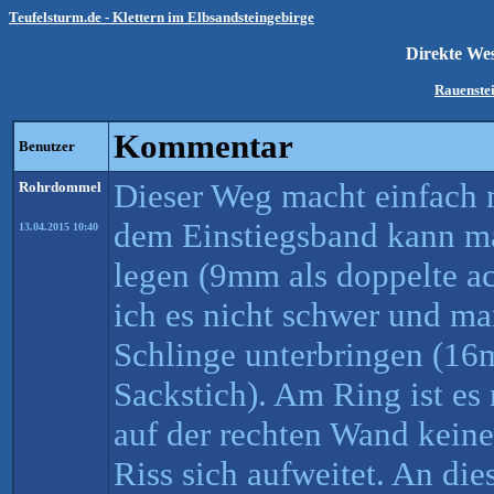
Teufelsturm.de - Klettern im Elbsandsteingebirge
Direkte We
Rauenste
Kommentar
Benutzer
Dieser Weg macht einfach 
Rohrdommel
dem Einstiegsband kann m
13.04.2015 10:40
legen (9mm als doppelte a
ich es nicht schwer und m
Schlinge unterbringen (16
Sackstich). Am Ring ist es 
auf der rechten Wand keine
Riss sich aufweitet. An die