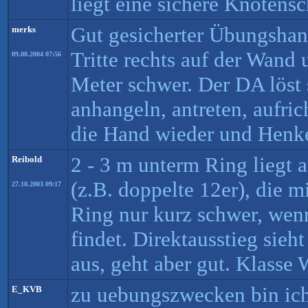
liegt eine sichere Knotensc
Gut gesicherter Übungshan
merks
Tritte rechts auf der Wand u
09.08.2004 07:56
Meter schwer. Der DA löst 
anhangeln, antreten, aufri
die Hand wieder und Henke
2 - 3 m unterm Ring liegt 
Reibold
(z.B. doppelte 12er), die 
27.10.2003 09:17
Ring nur kurz schwer, wenn
findet. Direktausstieg sieh
aus, geht aber gut. Klasse 
zu uebungszwecken bin ich
E_KVB