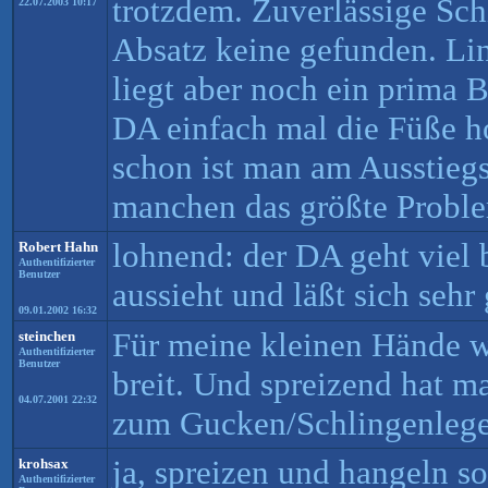
trotzdem. Zuverlässige Sch
22.07.2003 10:17
Absatz keine gefunden. Lin
liegt aber noch ein prima
DA einfach mal die Füße h
schon ist man am Ausstiegs
manchen das größte Proble
lohnend: der DA geht viel 
Robert Hahn
Authentifizierter
Benutzer
aussieht und läßt sich sehr
09.01.2002 16:32
Für meine kleinen Hände w
steinchen
Authentifizierter
Benutzer
breit. Und spreizend hat 
04.07.2001 22:32
zum Gucken/Schlingenlege
ja, spreizen und hangeln s
krohsax
Authentifizierter