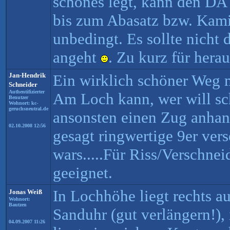
schönes legt, kann den DA
bis zum Abasatz bzw. Kami
unbedingt. Es sollte nicht d
angeht
. Zu kurz für hera
Jan-Hendrik
Ein wirklich schöner Weg m
Schneider
Authentifizierter
Am Loch kann, wer will sc
Benutzer
Wohnort: kc-
geruchsneutral.de
ansonsten einen Zug anhan
02.10.2008 12:56
gesagt ringwertige 9er ver
wars.....Für Riss/Verschne
geeignet.
In Lochhöhe liegt rechts a
Jonas Weiß
Wohnort:
Bautzen
Sanduhr (gut verlängern!)
04.09.2007 11:26