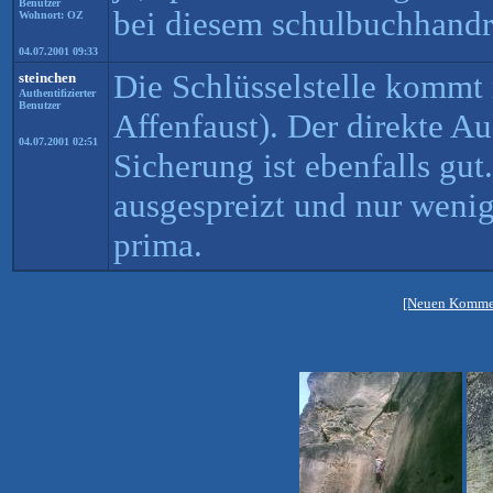
Benutzer
bei diesem schulbuchhandr
Wohnort: OZ
04.07.2001 09:33
Die Schlüsselstelle kommt
steinchen
Authentifizierter
Benutzer
Affenfaust). Der direkte Aus
04.07.2001 02:51
Sicherung ist ebenfalls gut
ausgespreizt und nur weni
prima.
[Neuen Kommen