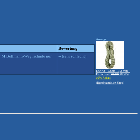
Anzeige:
Bewertung
her M.Bellmann-Weg, schade nur
-- (sehr schlecht)
Edelrid - Cobra 10,3 mm -
Einfachseil
97.43€
87.69€
10% Rabatt
(Bergfreunde.de Shop)