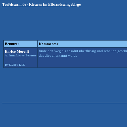
Teufelsturm.de - Klettern im Elbsandsteingebirge
Benutzer
Kommentar
finde den Weg als absolut überflüssig und sehe ihn gesc
Enrico Morelli
das dies anerkannt wurde
Authentifizierter Benutzer
10.07.2001 12:37