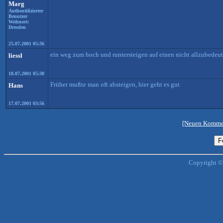
Marg
Authentifizierter
Benutzer
Wohnort:
Dresden
25.07.2001 05:36
ein weg zum hoch und runtersteigen auf einen nicht allzubedeute
liessl
18.07.2001 05:30
Früher mußte man oft absteigen, hier geht es gut
Hans
17.07.2001 03:56
[Neuen Kommen
Copyright ©