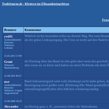
Teufelsturm.de - Klettern im Elbsandsteingebirge
Fros
Benutzer
Kommentar
Wirklich nichts besonders tolles an diesem Weg. Nur zum Absamme
yeti92
als der grüne Linksquergang. Die Crux ist nicht auf den Nadeln in
Authentifizierter
Benutzer
Wohnort:
Lohmen
15.05.2013 17:09
der Einstieg über das Band ist sehr grün aber wenn das geschaft i
Gruni
aber wenn sie zu klein sind haben sie meist Probleme mit dem Üb
Wohnort:
Markkleeberg
21.08.2011 06:37
Band linksansteigend wird wohl überhaupt nicht mehr gehen, da
uwe
Beseitigung noch größer wird. (Kluftweg) Die Wand gerade(II)
Authentifizierter
Benutzer
schon(Zangengriff) aber alles bißchen schmutzig/sandig.
Wohnort: Liegau
Augustusbad
12.08.2008 18:33
Alexander
im Abstieg ganz o. K., ansonsten lieber die Südostkante