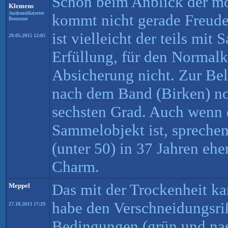
Schon beim Anblick der m
Klemens
Authentifizierter
kommt nicht gerade Freude 
Benutzer
ist vielleicht der teils mit 
29.05.2015 12:05
Erfüllung, für den Normalkl
Absicherung nicht. Zur B
nach dem Band (Birken) no
sechsten Grad. Auch wenn d
Sammelobjekt ist, spreche
(unter 50) in 37 Jahren ehe
Charm.
Das mit der Trockenheit kan
Meppel
habe den Verschneidungsri
27.10.2013 17:29
Bedingungen (grün und nas