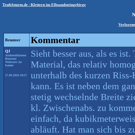
Teufelsturm.de - Klettern im Elbsandsteingebirge
N
Verloren
Kommentar
Benutzer
Sieht besser aus, als es ist
QJ
Authentifizierter
Benutzer
Material, das relativ homo
Wohnort: da
hamm
unterhalb des kurzen Riss
17.09.2018 10:57
kann. Es ist neben dem ga
stetig wechselnde Breite z
kl. Zwischenabs. zu kommen
einfach, da kubikmeterwei
abläuft. Hat man sich bis 