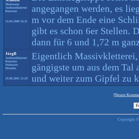
Moderator
angegangen werden, es lieg
Authentifizierter
Benutzer
m vor dem Ende eine Schli
14.09.2008 16:11
gibt es schon 6er Stellen. 
dann für 6 und 1,72 m ganz
Eigentlich Massivkletterei,
JörgB
Authentifizierter
Benutzer
gängigste um aus dem Tal
Wohnort:
Dresden
und weiter zum Gipfel zu
29.08.2001 21:29
[Neuen Kommen
Copyright ©