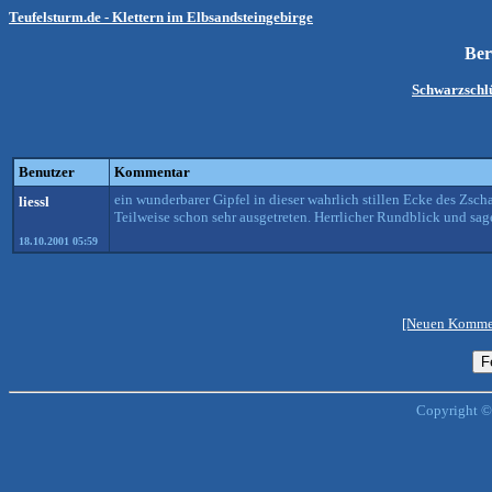
Teufelsturm.de - Klettern im Elbsandsteingebirge
Be
Schwarzschl
Benutzer
Kommentar
ein wunderbarer Gipfel in dieser wahrlich stillen Ecke des Zsch
liessl
Teilweise schon sehr ausgetreten. Herrlicher Rundblick und sage
18.10.2001 05:59
[Neuen Kommen
Copyright ©