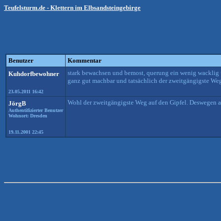
Teufelsturm.de - Klettern im Elbsandsteingebirge
Benutzer
Kommentar
stark bewachsen und bemost, querung ein wenig wacklig u
Kuhdorfbewohner
ganz gut machbar und tatsächlich der zweitgängigste Weg
23.05.2011 16:42
Wohl der zweitgängigste Weg auf den Gipfel. Deswegen ab
JörgB
Authentifizierter Benutzer
Wohnort: Dresden
19.11.2001 22:45