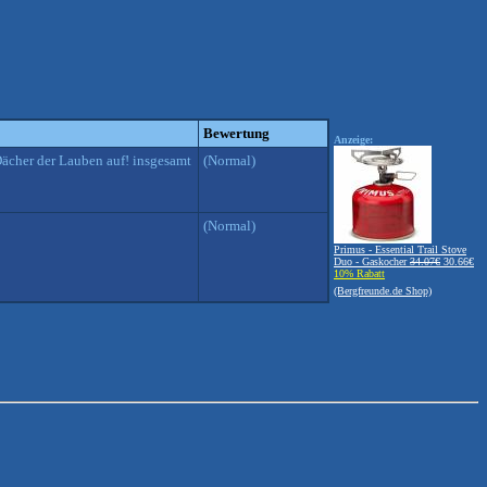
Bewertung
Anzeige:
Dächer der Lauben auf! insgesamt
(Normal)
(Normal)
Primus - Essential Trail Stove
Duo - Gaskocher
34.07€
30.66€
10% Rabatt
(Bergfreunde.de Shop)