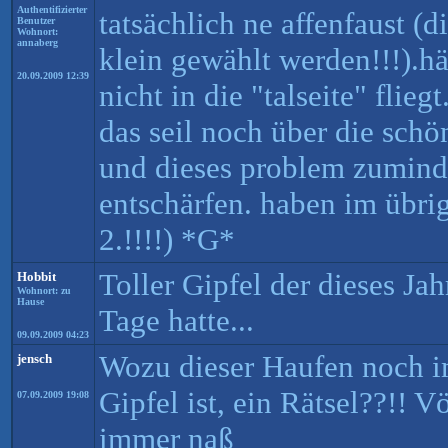
Authentifizierter
tatsächlich ne affenfaust (di
Benutzer
Wohnort:
annaberg
klein gewählt werden!!!).h
20.09.2009 12:39
nicht in die "talseite" flie
das seil noch über die schön
und dieses problem zumind
entschärfen. haben im übrig
2.!!!!) *G*
Toller Gipfel der dieses Ja
Hobbit
Wohnort: zu
Hause
Tage hatte...
09.09.2009 04:23
Wozu dieser Haufen noch i
jensch
Gipfel ist, ein Rätsel??!! 
07.09.2009 19:08
immer naß