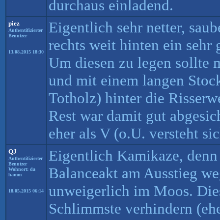
durchaus einladend.
Eigentlich sehr netter, sau
piez
Authentifizierter
Benutzer
rechts weit hinten ein seh
13.08.2015 18:30
Um diesen zu legen sollte 
und mit einem langen Stock
Totholz) hinter die Risserw
Rest war damit gut abgesic
eher als V (o.U. versteht s
Eigentlich Kamikaze, denn
QJ
Authentifizierter
Benutzer
Balanceakt am Ausstieg weg
Wohnort: da
hamm
unweigerlich im Moos. Dies
18.05.2015 06:14
Schlimmste verhindern (eh