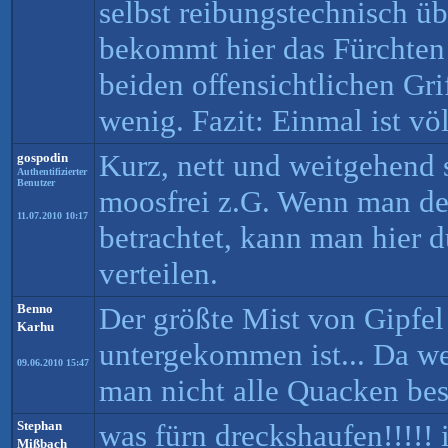
selbst reibungstechnisch üb
bekommt hier das Fürchten 
beiden offensichtlichen Gr
wenig. Fazit: Einmal ist vö
Kurz, nett und weitgehend 
gospodin
Authentifizierter
Benutzer
moosfrei z.G. Wenn man de
11.07.2010 10:17
betrachtet, kann man hier d
verteilen.
Benno
Der größte Mist von Gipfel 
Karhu
untergekommen ist... Da w
09.06.2010 15:47
man nicht alle Quacken bes
Stephan
was fürn dreckshaufen!!!!! 
Mißbach