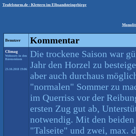
Teufelsturm.de - Klettern im Elbsandsteingebirge
Monolit
Kommentar
Benutzer
Die trockene Saison war gü
Climag
Wohnort: in den
Bärensteinen
Jahr den Horzel zu besteig
23.10.2018 19:06
aber auch durchaus möglich
"normalen" Sommer zu mac
im Querriss vor der Reibun
ersten Zug gut ab, Unterstü
notwendig. Mit den beiden 
"Talseite" und zwei, max. 