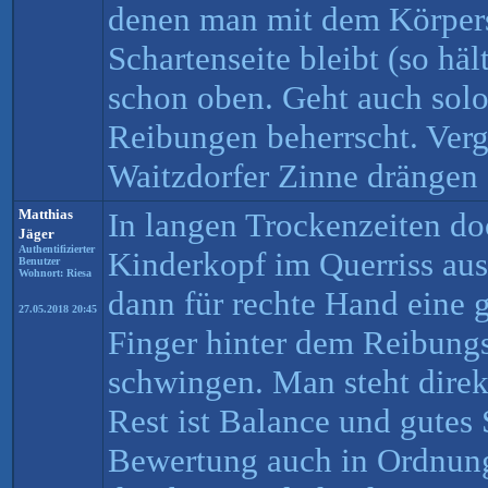
denen man mit dem Körper
Schartenseite bleibt (so häl
schon oben. Geht auch solo
Reibungen beherrscht. Ver
Waitzdorfer Zinne drängen s
Matthias
In langen Trockenzeiten do
Jäger
Authentifizierter
Kinderkopf im Querriss aus
Benutzer
Wohnort: Riesa
dann für rechte Hand eine 
27.05.2018 20:45
Finger hinter dem Reibungs
schwingen. Man steht direk
Rest ist Balance und gutes 
Bewertung auch in Ordnung