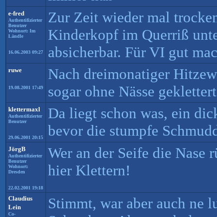
Zur Zeit wieder mal trocke
e-fred
Authentifizierter
Benutzer
Kinderkopf im Querriß unte
Wohnort: Im
Ländle
absicherbar. Für VI gut mac
16.06.2003 09:27
Nach dreimonatiger Hitzew
ruwe
sogar ohne Nässe gekletter
19.08.2001 17:49
Da liegt schon was, ein di
klettermaxl
Authentifizierter
Benutzer
bevor die stumpfe Schmudd
29.06.2001 20:15
Wer an der Seife die Nase r
JörgB
Authentifizierter
Benutzer
hier Klettern!
Wohnort:
Dresden
22.02.2001 19:18
Claudius
Stimmt, war aber auch ne l
Lein
Co-