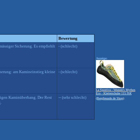
Bewertung
 mässiger Sicherung. Es empfiehlt
- (schlecht)
Anzeige:
cherung: am Kamineinstieg kleine
- (schlecht)
La Sportiva - Women's Mythos
Eco - Kletterschuhe 115.95€
üchigen Kaminüberhang. Der Rest
-- (sehr schlecht)
(Bergfreunde.de Shop)
.