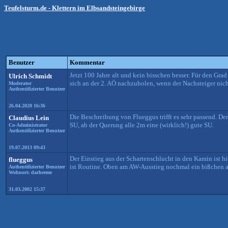
Teufelsturm.de - Klettern im Elbsandsteingebirge
Benutzer
Kommentar
Jetzt 100 Jahre alt und kein bisschen besser. Für den Gr
Ulrich Schmidt
sich an der 2. AÖ nachzuholen, wenn der Nachsteiger nich
Moderator
Authentifizierter Benutzer
26.04.2020 16:36
Die Beschreibung von Flueggus trifft es sehr passend. D
Claudius Lein
SU, ab der Querung alle 2m eine (wirklich!) gute SU.
Co-Administrator
Authentifizierter Benutzer
19.07.2013 09:43
Der Einstieg aus der Schartenschlucht in den Kamin ist h
flueggus
ist Routine. Oben am AW-Ausstieg nochmal ein bißchen au
Authentifizierter Benutzer
Wohnort: darheeme
31.03.2002 15:37