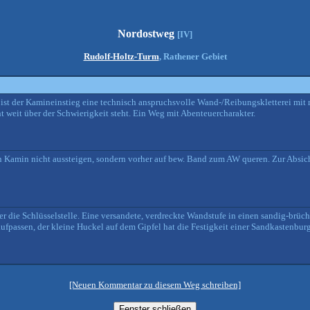
Nordostweg
[IV]
Rudolf-Holtz-Turm
, Rathener Gebiet
ad ist der Kamineinstieg eine technisch anspruchsvolle Wand-/Reibungskletterei mit
t weit über der Schwierigkeit steht. Ein Weg mit Abenteuercharakter.
en Kamin nicht aussteigen, sondern vorher auf bew. Band zum AW queren. Zur Absi
ier die Schlüsselstelle. Eine versandete, verdreckte Wandstufe in einen sandig-br
fpassen, der kleine Huckel auf dem Gipfel hat die Festigkeit einer Sandkastenburg
[Neuen Kommentar zu diesem Weg schreiben]