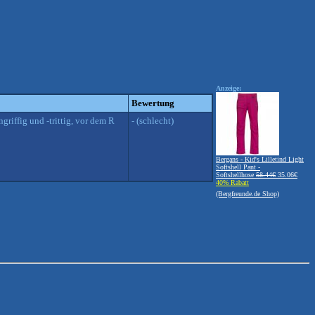
Anzeige:
Bewertung
griffig und -trittig, vor dem R
- (schlecht)
Bergans - Kid's Lilletind Light
Softshell Pant -
Softshellhose
58.44€
35.06€
40% Rabatt
(Bergfreunde.de Shop)