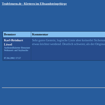
Teufelsturm.de - Klettern im Elbsandsteingebirge
Benutzer
Kommentar
Karl-Reinhart
Sehr gutes Gestein, logische Linie aber keinerlei Sicheru
etwas leichter werdend. Deutlich schwerer, als der Origin
Löwel
Authentifizierter Benutzer
Wohnort: auf Asylsuche
07.04.2002 17:57