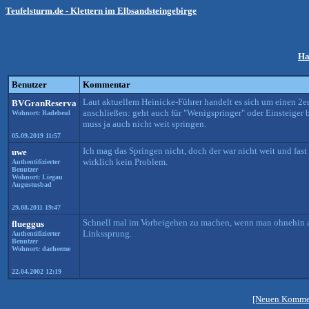
Teufelsturm.de - Klettern im Elbsandsteingebirge
Ha
Benutzer
Kommentar
Laut aktuellem Heinicke-Führer handelt es sich um einen 2
BVGranReserva
anschließen: geht auch für "Wenigspringer" oder Einsteiger b
Wohnort: Radebeul
muss ja auch nicht weit springen.
05.09.2019 11:57
Ich mag das Springen nicht, doch der war nicht weit und fa
uwe
wirklich kein Problem.
Authentifizierter
Benutzer
Wohnort: Liegau
Augustusbad
29.08.2011 19:47
Schnell mal im Vorbeigehen zu machen, wenn man ohnehin am
flueggus
Linkssprung.
Authentifizierter
Benutzer
Wohnort: darheeme
22.04.2002 12:19
[Neuen Kommen