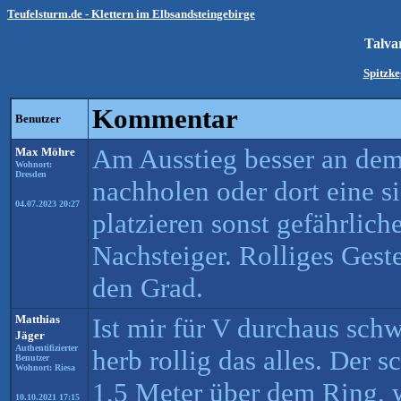
Teufelsturm.de - Klettern im Elbsandsteingebirge
Talva
Spitzke
Kommentar
Benutzer
Am Ausstieg besser an dem
Max Möhre
Wohnort:
Dresden
nachholen oder dort eine s
04.07.2023 20:27
platzieren sonst gefährlich
Nachsteiger. Rolliges Geste
den Grad.
Matthias
Ist mir für V durchaus schw
Jäger
Authentifizierter
herb rollig das alles. Der s
Benutzer
Wohnort: Riesa
1,5 Meter über dem Ring, 
10.10.2021 17:15