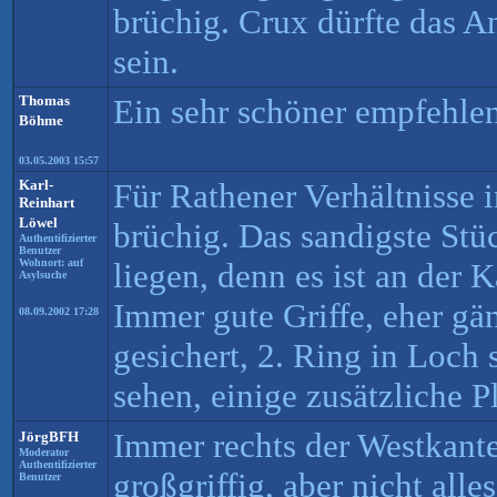
brüchig. Crux dürfte das A
sein.
Thomas
Ein sehr schöner empfehle
Böhme
03.05.2003 15:57
Karl-
Für Rathener Verhältnisse 
Reinhart
Löwel
brüchig. Das sandigste Stüc
Authentifizierter
Benutzer
Wohnort: auf
liegen, denn es ist an der 
Asylsuche
Immer gute Griffe, eher gä
08.09.2002 17:28
gesichert, 2. Ring in Loch 
sehen, einige zusätzliche P
Immer rechts der Westkante
JörgBFH
Moderator
Authentifizierter
großgriffig, aber nicht alles
Benutzer