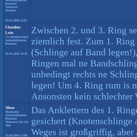
Authentifizierter
Benutzer
Wohnort:
Dresden
02.05.2004 11:01
Claudius
Zwischen 2. und 3. Ring seh
Lein
Co-Administrator
ziemlich fest. Zum 1. Ring 
Authentifizierter
Benutzer
(Schlinge auf Band legen!),
02.05.2004 10:36
Ringen mal ne Bandschling
unbedingt rechts ne Schli
legen! Um 4. Ring rum is m
Ansonsten kein schlechter
Das Anklettern des 1. Ringe
Alma
Moderator
Authentifizierter
gesichert (Knotenschlinge 
Benutzer
Wohnort: Auf der
Alm
Weges ist großgriffig, abe
23.04.2004 12:09