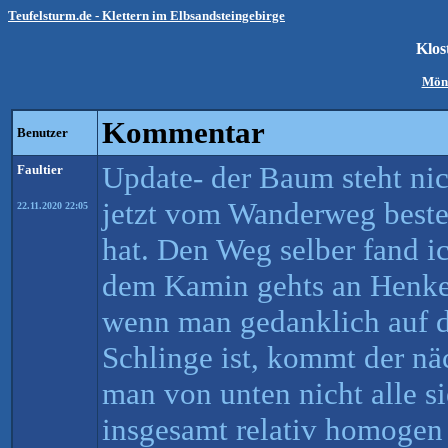
Teufelsturm.de - Klettern im Elbsandsteingebirge
Klos
Mön
Kommentar
Benutzer
Update- der Baum steht n
Faultier
jetzt vom Wanderweg beste
22.11.2020 22:05
hat. Den Weg selber fand i
dem Kamin gehts an Henke
wenn man gedanklich auf d
Schlinge ist, kommt der n
man von unten nicht alle si
insgesamt relativ homogen 