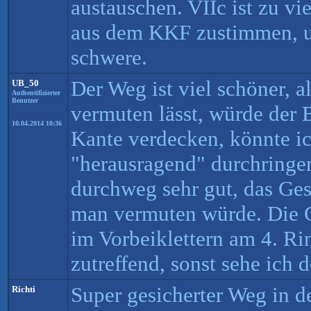
austauschen. VIIc ist zu vi
aus dem KKF zustimmen, un
schwere.
Der Weg ist viel schöner, a
UB_50
Authentifizierter
Benutzer
vermuten lässt, würde der 
10.04.2014 10:36
Kante verdecken, könnte i
"herausragend" durchringen
durchweg sehr gut, das Gest
man vermuten würde. Die C
im Vorbeiklettern am 4. Rin
zutreffend, sonst sehe ich 
Super gesicherter Weg in d
Richti