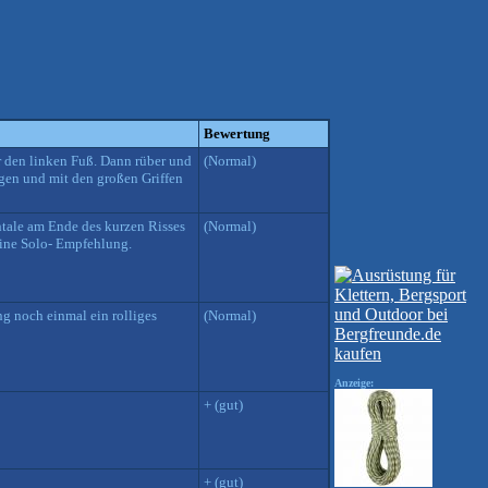
Bewertung
r den linken Fuß. Dann rüber und
(Normal)
igen und mit den großen Griffen
ntale am Ende des kurzen Risses
(Normal)
eine Solo- Empfehlung.
ung noch einmal ein rolliges
(Normal)
Anzeige:
+ (gut)
+ (gut)