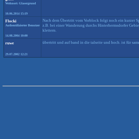
Wohnort: Glasergrund
10.06.2014 15:19
Nach dem Übertritt vom Vorblock folgt noch ein kurzer S
Flocki
z.B. bei einer Wanderung durchs Hinterhermsdorfer Gebiet.
Authentifizierter Benutzer
klettern.
14.08.2004 10:00
übertritt und auf band in die talseite und hoch. ist für sa
ruwe
29.07.2002 12:21