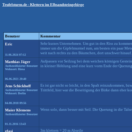
Teufelsturm.de - Klettern im Elbsandsteingebirge
Benutzer
Kommentar
Sehr kurzes Unternehmen. Um gut in den Riss zu kommen, 
Eric
immer um die Gipfelmurmel rum, am besten ein paar Meter 
weit nach rechts zu den Bäumchen, dort unschwer hinauf.
11.06.2024 07:12
Aufpassen vor Seilzug bei dem weichen körnigen Gestein,
Matthias Jäger
in kleiner Höhlung und eine kurz vorm Ende der Querung 
Authentifizierter Benutzer
Wohnort: Riesa
06.06.2021 20:40
Es ist gar nicht so leicht, in den Spalt reinzukommen, bzw.
Jens Schickhoff
Trittfeld, hier war die Beseitigung der Birke dann eher ko
Authentifizierter Benutzer
Wohnort: Berlin
04.08.2018 09:56
Wenn solo, dann besser mit Seil. Die Querung in die Talse
Maier Klemens
Authentifizierter Benutzer
01.11.2016 13:43
3m klettern = 20 m Abseile
glasi