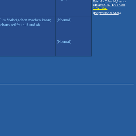
Edelrid - Cobra 10,3 mm -
Einfachseil
97.43€
87.69€
10% Rabatt
(Bergfreunde.de Shop)
 AW im Vorbeigehen machen kann;
(Normal)
chaus seilfrei auf und ab
(Normal)