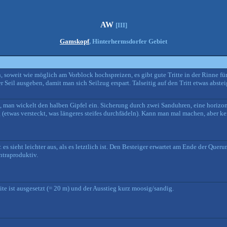
AW
[III]
Gamskopf
, Hinterhermsdorfer Gebiet
soweit wie möglich am Vorblock hochspreizen, es gibt gute Tritte in der Rinne fü
Seil ausgeben, damit man sich Seilzug erspart. Talseitig auf den Tritt etwas abste
 man wickelt den halben Gipfel ein. Sicherung durch zwei Sanduhren, eine horizo
(etwas versteckt, was längeres steifes durchfädeln). Kann man mal machen, aber k
 es sieht leichter aus, als es letztlich ist. Den Besteiger erwartet am Ende der Quer
ntraproduktiv.
ite ist ausgesetzt (= 20 m) und der Ausstieg kurz moosig/sandig.