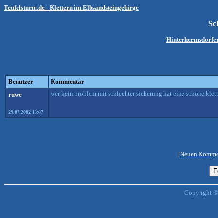
Teufelsturm.de - Klettern im Elbsandsteingebirge
Sc
Hinterhermsdorfe
Benutzer
Kommentar
wer kein problem mit schlechter sicherung hat eine schöne klett
ruwe
29.07.2002 13:07
[Neuen Kommen
Copyright ©