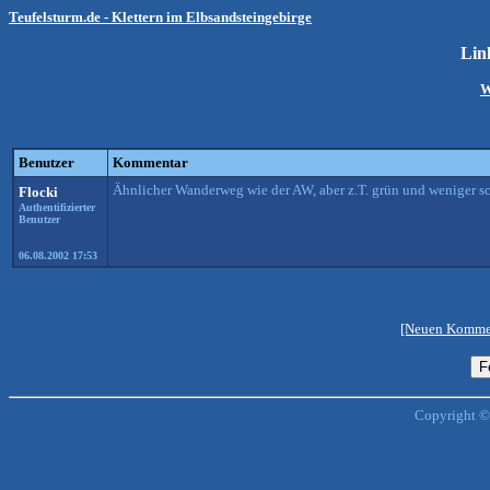
Teufelsturm.de - Klettern im Elbsandsteingebirge
Lin
W
Benutzer
Kommentar
Ähnlicher Wanderweg wie der AW, aber z.T. grün und weniger s
Flocki
Authentifizierter
Benutzer
06.08.2002 17:53
[Neuen Kommen
Copyright ©