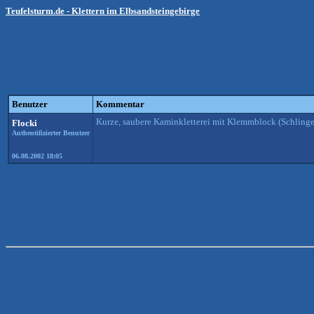
Teufelsturm.de - Klettern im Elbsandsteingebirge
Benutzer
Kommentar
Kurze, saubere Kaminkletterei mit Klemmblock (Schlinge
Flocki
Authentifizierter Benutzer
06.08.2002 18:05