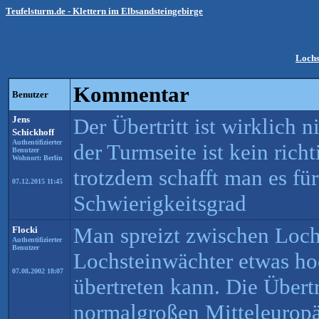
Teufelsturm.de - Klettern im Elbsandsteingebirge
Lochs
Kommentar
Benutzer
Jens
Der Übertritt ist wirklich 
Schickhoff
Authentifizierter
der Turmseite ist kein rich
Benutzer
Wohnort: Berlin
trotzdem schafft man es f
07.12.2015 11:45
Schwierigkeitsgrad
Man spreizt zwischen Loch
Flocki
Authentifizierter
Benutzer
Lochsteinwächter etwas h
07.08.2002 18:07
übertreten kann. Die Übertri
normalgroßen Mitteleuropä