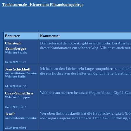
Teufelsturm.de - Klettern im Elbsandsteingebirge
Benutzer
Kommentar
Christoph
Die Kiefer auf dem Absatz gibt es nicht mehr. Der Ausst
dieser Kombination ein schöner Weg. VIIa passt auch mi
Tanneberger
Wohnort: Sebnitz
06.06.2021 16:27
Ich habe an den Löcher sehr lange rumprobiert. stand ich 
Jens Schickhoff
die ein Hochsetzen des Fußes ermöglicht hätte. Letztlich
Authentifizierter Benutzer
Wohnort: Berlin
04.08.2018 09:52
Wohl der am meisten benutzte Weg auf diesen Gipfel. Gu
CrazyStoneChris
Wohnort: Struppen
05.07.2015 19:17
Wer oben links rauskneift hat die Hauptschwierigkeit (L
JensP
aber sogar einigemassen trocken. Der nR ist überflüssig, 
Authentifizierter Benutzer
25.09.2006 06:02