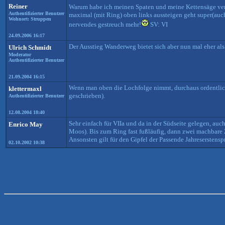
Reiner
Warum habe ich meinen Spaten und meine Kettensäge ve
Authentifizierter Benutzer
maximal (mit Ring) oben links aussteigen geht super(auc
Wohnort: Struppen
nervendes gestreuch mehr!
SV: VI
24.09.2006 16:17
Der Ausstieg Wanderweg bietet sich aber nun mal eher als 
Ulrich Schmidt
Moderator
Authentifizierter Benutzer
21.09.2004 16:15
Wenn man oben die Lochfolge nimmt, durchaus ordentlich 7
klettermaxl
geschrieben).
Authentifizierter Benutzer
12.08.2004 18:40
Sehr einfach für VIIa und da in der Südseite gelegen, a
Enrico May
Moos). Bis zum Ring fast fußläufig, dann zwei machbare 
Ansonsten gilt für den Gipfel der Passende Jahreserstens
02.10.2002 10:38