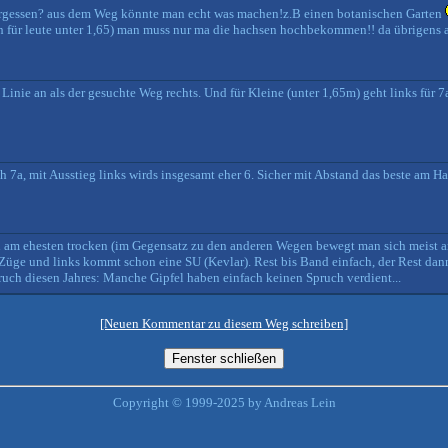
rgessen? aus dem Weg könnte man echt was machen!z.B einen botanischen Garten
h für leute unter 1,65) man muss nur ma die hachsen hochbekommen!! da übrigens 
Linie an als der gesuchte Weg rechts. Und für Kleine (unter 1,65m) geht links für 7
a, mit Ausstieg links wirds insgesamt eher 6. Sicher mit Abstand das beste am Ha
uch am ehesten trocken (im Gegensatz zu den anderen Wegen bewegt man sich meist a
Züge und links kommt schon eine SU (Kevlar). Rest bis Band einfach, der Rest dann
pruch diesen Jahres: Manche Gipfel haben einfach keinen Spruch verdient...
[Neuen Kommentar zu diesem Weg schreiben]
Copyright © 1999-2025 by Andreas Lein