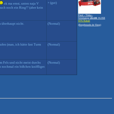
+ (gut)
ok ma ernst, unten naja V
auch noch ein Ring!? (aber kein
Petzl - Tikka -
Stirnlampe
29.19€
16.05€
45% Rabatt
a überhaupt nicht.
(Normal)
(Bergfreunde.de Shop)
ufen (man, ich hätte fast Turm
(Normal)
m Fels und nicht meist durchs
(Normal)
 nochmal ein bißchen kniffliger.