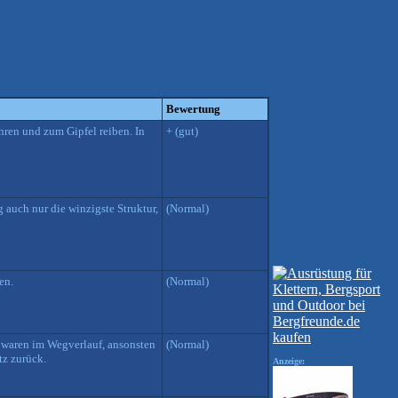
Bewertung
hren und zum Gipfel reiben. In
+ (gut)
g auch nur die winzigste Struktur,
(Normal)
en.
(Normal)
e waren im Wegverlauf, ansonsten
(Normal)
tz zurück.
Anzeige: