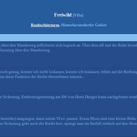
Freiwild
[VIIa]
Raubschützturm
, Hinterhermsdorfer Gebiet
ieg über den Wanderweg (nR) bietet sich logisch an. Über dem nR mal die Ruhe bewa
t Ausstieg über den Wanderweg.
hoch genug, konnte ich nicht loslassen, konnte ich loslassen, fehlte auf der Reibun
 hat diese Funktion die Kiefer übernehmen müssen...
te Sicherung. Erstbesteigereintrag am AW von Horst Dunger kann nachgelesen werd
öcherreihe) umgangen, dann würde VI ev. passen. Etwas Moos und eine kleine Birk
zur Sicherung geht auch die Kiefer bzw. springt man im Notfall einfach auf den Absa