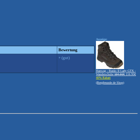
Anzeige:
Bewertung
+ (gut)
Hanwag - Banks II Lady GTX -
Wanderschuhe
194.91€
116.95€
40% Rabatt
(Bergfreunde.de Shop)