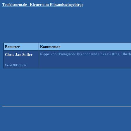
Teufelsturm.de - Klettern im Elbsandsteingebirge
Benutzer
Kommentar
Rippe von "Paragraph" bis ende und links zu Ring. Übe
Chris-Jan Stiller
15.04.2003 18:36