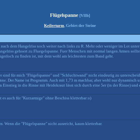
Flügelspanne
[VIIb]
Keilerturm
, Gebiet der Steine
 nach dem Hangelriss noch weiter nach links zu R. Mehr oder weniger im Lot unter
angelriss gehoert zu Fluegelspanne. Fuer Menschen mit normal langen Armen sollt
ingerloch zu finden ist, mit dem wohl am leichtesten zum Band geht.
sind für mich "Flügelspanne" und "Schluchtwand" nicht eindeutig zu unterscheid
nne. Der Name ist Programm. Auch mit 1,73 m machbar, aber wohl nur dynamisch un
nstieg in die Rinne mit Heidekraut lässt sich durch eine 5er (in der Rinne) und 
 es auch für "Kurzarmige" ohne Beschiss kletterbar:o)
m. Wenn die "Flügelspanne" nicht ausreicht, kaum kletterbar.