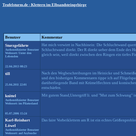
Teufelsturm.de - Klettern im Elbsandsteingebirge
Benutzer
Kommentar
Hat mich verwirrt in Nachhinein: Die Schluchtwand quert
Sturzgefährte
Schluchtwand direkt. Der R direkt ueber dem Ende des H
Authentifizierter Benutzer
Wohnort: Unter den
gleich sein, weil direkt zwischen den Ringen ein tiefes F
Lebenden
22.04.2013 08:23
Nach den Wegbeschreibungen im Heinicke und Schmeißer 
till
und den bisherigen Kommentaren tippe ich auf Flügelspa
darüberliegende Band mit Krümelflechten und komischem Ei
25.04.2011 22:01
entschärfen.
Mit gutem Stand,Untergriff li. und "Mut zum Schwung" ist
knittel
Authentifizierter Benutzer
Wohnort: im Pilatusland
05.07.2006 15:24
Karl-Reinhart
Das faire Vorbeiklettern am R ist ein echtes Größenproble
Löwel
Authentifizierter Benutzer
Wohnort: auf Asylsuche