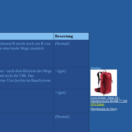
Bewertung
 diesem R steckt noch ein R von
(Normal)
en aber beide Wege ziemlich
Anzeige:
en - nach dem Klettern des Wegs
+ (gut)
d nicht für VIIb. Das
eine 11er (rechts im Band) etwas
+ (gut)
Lowe Alpine - Aeon 18 -
Wanderrucksack
97.43€
77.94€
20% Rabatt
(Bergfreunde.de Shop)
(Normal)