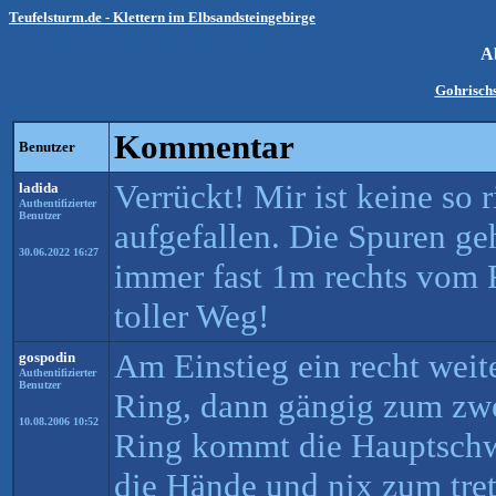
Teufelsturm.de - Klettern im Elbsandsteingebirge
A
Gohrisch
Kommentar
Benutzer
Verrückt! Mir ist keine so r
ladida
Authentifizierter
Benutzer
aufgefallen. Die Spuren ge
30.06.2022 16:27
immer fast 1m rechts vom 
toller Weg!
Am Einstieg ein recht weit
gospodin
Authentifizierter
Benutzer
Ring, dann gängig zum zw
10.08.2006 10:52
Ring kommt die Hauptschwi
die Hände und nix zum tret