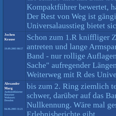
Kompaktführer bewertet, ha
Der Rest von Weg ist gängi
Universalausstieg bietet si
Jochen
Schon zum 1.R kniffliger 
Krause
antreten und lange Armspa
19.09.2003 08:57
Band - nur rollige Auflage
Sache" aufregender Länge
Weiterweg mit R des Univer
Alexander
bis zum 2. Ring ziemlich 
Marg
Authentifizierter
schwer, darüber auf das Ba
Benutzer
Wohnort:
Dresden
Nullkennung. Wäre mal ges
04.06.2003 11:21
Erlebnisberichte gibt