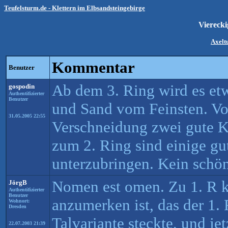
Teufelsturm.de - Klettern im Elbsandsteingebirge
Viereck
Axelt
Kommentar
Benutzer
Ab dem 3. Ring wird es etw
gospodin
Authentifizierter
Benutzer
und Sand vom Feinsten. Vo
31.05.2005 22:55
Verschneidung zwei gute K
zum 2. Ring sind einige gu
unterzubringen. Kein schön
Nomen est omen. Zu 1. R 
JörgB
Authentifizierter
Benutzer
anzumerken ist, das der 1. 
Wohnort:
Dresden
Talvariante steckte, und je
22.07.2003 21:39