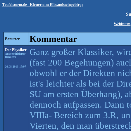
Teufelsturm.de - Klettern im Elbsandsteingebirge
Su
Wehlturm,
Kommentar
Benutzer
Ganz großer Klassiker, wir
Der Physiker
Authentifizierter
Benutzer
(fast 200 Begehungen) auch
26.08.2013 17:07
obwohl er der Direkten nic
ist's leichter als bei der D
SU am ersten Überhang), a
dennoch aufpassen. Dann to
VIIIa- Bereich zum 3.R, u
Vierten, den man überstreck