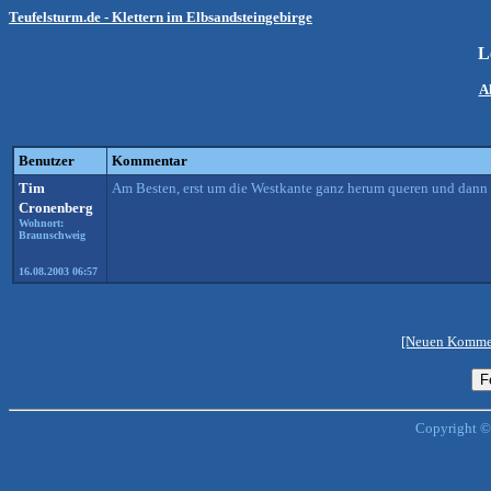
Teufelsturm.de - Klettern im Elbsandsteingebirge
L
A
Benutzer
Kommentar
Tim
Am Besten, erst um die Westkante ganz herum queren und dann 
Cronenberg
Wohnort:
Braunschweig
16.08.2003 06:57
[Neuen Kommen
Copyright ©