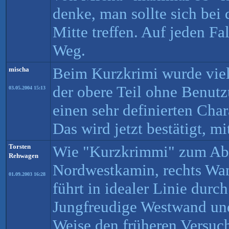
denke, man sollte sich bei 
Mitte treffen. Auf jeden Fal
Weg.
Beim Kurzkrimi wurde viel
mischa
der obere Teil ohne Benutz
03.05.2004 15:13
einen sehr definierten Ch
Das wird jetzt bestätigt, m
Torsten
Wie "Kurzkrimmi" zum Ab
Rehwagen
Nordwestkamin, rechts Wa
01.09.2003 16:28
führt in idealer Linie durc
Jungfreudige Westwand und
Weise den früheren Versuch