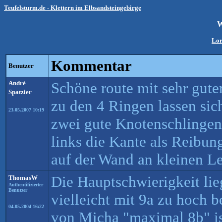
Teufelsturm.de - Klettern im Elbsandsteingebirge
W
Lor
Kommentar
Benutzer
André
Schöne route mit sehr gute
Spatzier
zu den 4 Ringen lassen sic
23.05.2007 10:19
zwei gute Knotenschlinge
links die Kante als Reibun
auf der Wand an kleinen Lei
Die Hauptschwierigkeit lie
ThomasW
Authentifizierter
Benutzer
vielleicht mit 9a zu hoch b
04.05.2004 16:22
von Micha "maximal 8b" ist 