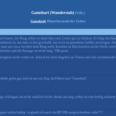
Gamsbart (Wanderstab)
[VIIb ]
Gamskopf
, Hinterhermsdorfer Gebiet
 bauen, der Ring selbst ist dann über eine Leiste gut zu klinken. Es folgt die Ha
nduhren ist, hat man es fast geschafft, nur noch an passablen Griffen aussteigen. 
 man nur circa 1m über dem Ring steht. Insofern ist Durchziehen an der Stelle wohl
hnehin und die Passage ist nicht lang. VIIb passt.
erigkeit nicht vorbei ist. Jedoch bei dem Angebot an Tritten und mit zunehmende
edreht gehts gut und ist nur ein Zug. Im Führer nun "Gamsbart".
e schlingen, da nicht wirklich leicht. direkt am ring vorbei ist eine heftig schwer
 ganz schön heftig - is glaub ich auch als RP VIIb ausgeschrieben, oder???