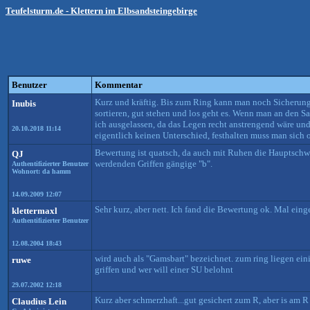
Teufelsturm.de - Klettern im Elbsandsteingebirge
Benutzer
Kommentar
Kurz und kräftig. Bis zum Ring kann man noch Sicherungen
Inubis
sortieren, gut stehen und los geht es. Wenn man an den Sa
ich ausgelassen, da das Legen recht anstrengend wäre und
20.10.2018 11:14
eigentlich keinen Unterschied, festhalten muss man sich o
Bewertung ist quatsch, da auch mit Ruhen die Hauptschwi
QJ
werdenden Griffen gängige "b".
Authentifizierter Benutzer
Wohnort: da hamm
14.09.2009 12:07
Sehr kurz, aber nett. Ich fand die Bewertung ok. Mal eing
klettermaxl
Authentifizierter Benutzer
12.08.2004 18:43
wird auch als "Gamsbart" bezeichnet. zum ring liegen einig
ruwe
griffen und wer will einer SU belohnt
29.07.2002 12:18
Kurz aber schmerzhaft...gut gesichert zum R, aber is am R
Claudius Lein