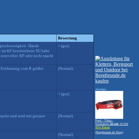
Bewertung
uptschwierigkeit: Hände
+ (gut)
Die im KF beschriebene SU habe
 sinnvoller. RP oder nicht macht
r Entfernung vom R größer
(Normal)
Anzeige:
+ (gut)
e sache und wird mit grossen
(Normal)
Petzl - Tikka -
Stirnlampe
29.19€
16.05€
45% Rabatt
(Bergfreunde.de Shop)
(Normal)