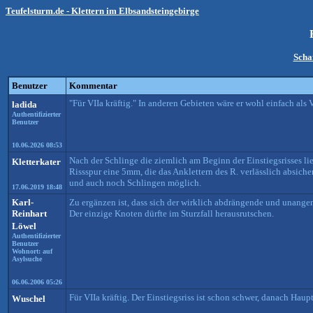
Teufelsturm.de - Klettern im Elbsandsteingebirge
Scha
Benutzer
Kommentar
"Für VIIa kräftig." In anderen Gebieten wäre er wohl einfach als 
ladida
Authentifizierter
Benutzer
10.06.2026 08:53
Nach der Schlinge die ziemlich am Beginn der Einstiegsrisses lieg
Kletterkater
Rissspur eine 5mm, die das Anklettern des R. verlässlich absiche
und auch noch Schlingen möglich.
17.06.2019 18:48
Karl-
Zu ergänzen ist, dass sich der wirklich abdrängende und unangene
Reinhart
Der einzige Knoten dürfte im Sturzfall herausrutschen.
Löwel
Authentifizierter
Benutzer
Wohnort: auf
Asylsuche
06.06.2006 05:26
Für VIIa kräftig. Der Einstiegsriss ist schon schwer, danach Haup
Wuschel