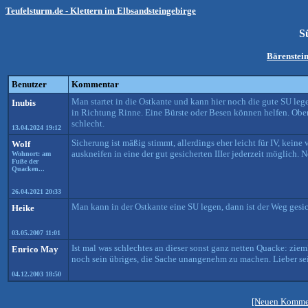
Teufelsturm.de - Klettern im Elbsandsteingebirge
S
Bärenstein
Benutzer
Kommentar
Man startet in die Ostkante und kann hier noch die gute SU leg
Inubis
in Richtung Rinne. Eine Bürste oder Besen können helfen. Oben r
schlecht.
13.04.2024 19:12
Sicherung ist mäßig stimmt, allerdings eher leicht für IV, kein
Wolf
auskneifen in eine der gut gesicherten IIIer jederzeit möglich. 
Wohnort: am
Fuße der
Quacken...
26.04.2021 20:33
Man kann in der Ostkante eine SU legen, dann ist der Weg gesic
Heike
03.05.2007 11:01
Ist mal was schlechtes an dieser sonst ganz netten Quacke: zie
Enrico May
noch sein übriges, die Sache unangenehm zu machen. Lieber sei
04.12.2003 18:50
[Neuen Kommen