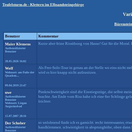
Teufelsturm.de - Klettern im Elbsandsteingebirge
Var
Bärenstein
Benutzer
Kommentar
Kurze aber feine Rissübung von Hasso! Gut für die Moral. K
Maier Klemens
Authentifizierter
Benutzer
28.05.2026 16:02
Als Free-Solo-Tour in genau an der Stelle wo eins nicht me
Wolf
wird es hier knapp nicht aufzusitzen.
Wohnort: am Fuße der
Quacken...
09.04.2019 21:47
Punktschwierigkeit sind die Einstiegszüge, die selbst meine
uwe
brachte. Am Ende vom Riss habe ich eine 6er Schlinge gel
Authentifizierter
Benutzer
leichter.
Wohnort: Liegau
Augustusbad
15.07.2007 20:16
so unlohnend finde ich es garnicht. recht interessanter, et
Der Schober
handklemmen. schwierigkeit in absprunghöhe, oben dann 
Authentifizierter
Benutzer