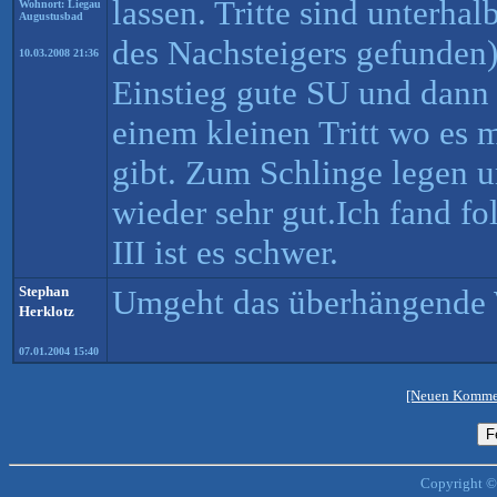
lassen. Tritte sind unterha
Wohnort: Liegau
Augustusbad
des Nachsteigers gefunden)
10.03.2008 21:36
Einstieg gute SU und dann
einem kleinen Tritt wo es m
gibt. Zum Schlinge legen 
wieder sehr gut.Ich fand f
III ist es schwer.
Stephan
Umgeht das überhängende 
Herklotz
07.01.2004 15:40
[Neuen Kommen
Copyright ©