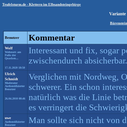
Teufelsturm.de - Klettern im Elbsandsteingebirge
Variante
Bärenstein
Kommentar
Benutzer
Interessant und fix, sogar
Wolf
Wohnort: am
Fuße der
zwischendurch absicherbar. 
Quacken...
17.11.2020 18:50
Ulrich
Verglichen mit Nordweg, 
Schmidt
Moderator
schwerer. Ein schon intere
Authentifizierter
Benutzer
natürlich was die Linie betr
26.04.2010 08:46
es verringert die Schwierigk
Man sollte sich nicht von
uwe
Authentifizierter
Benutzer