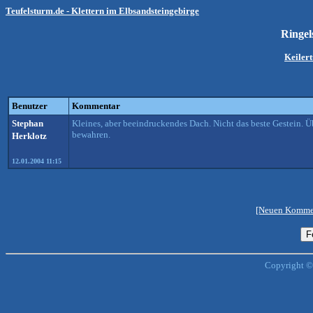
Teufelsturm.de - Klettern im Elbsandsteingebirge
Ringe
Keiler
Benutzer
Kommentar
Stephan
Kleines, aber beeindruckendes Dach. Nicht das beste Gestein.
bewahren.
Herklotz
12.01.2004 11:15
[Neuen Kommen
Copyright ©