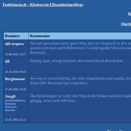
Teufelsturm.de - Klettern im Elbsandsteingebirge
N
Querk
Benutzer
Kommentar
Für sich genommen kein guter Weg, aber im Vergleich zu den an
ulli treptow
queren und dann auf 6 Höhenmeter 3 solide (große!) Knoten ode
Rucksack.
15.06.2024 14:17
Sandig, kurz, wenig lohnend, aber hinreichend absicherbar.
till
10.10.2022 09:47
der weg ist extrm brüchig, die tritte ausgelatscht und sandig, d
Bergbanane
freaks (Mr. Brutscher?)zu empfehlen.
17.09.2008 20:29
Das Schwierigste ist wohl, den Weg in die Scharte und den Gipfe
JörgB
gängig, wenn auch sehr kurz.
Authentifizierter
Benutzer
Wohnort:
Dresden
07.07.2004 21:22