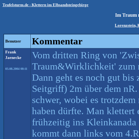
Teufelsturm.de - Klettern im Elbsandsteingebirge
Im Traum 
Lorenzstein, 
Kommentar
Benutzer
Frank
Vom dritten Ring von 'Zwi
Jaenecke
Traum&Wirklichkeit' zum n
03.08.2004 08:11
Dann geht es noch gut bis 
Seitgriff) 2m über dem nR
schwer, wobei es trotzdem 
haben dürfte. Man klettert
frühzeitig ins Kleinkanada
kommt dann links vom 4.R