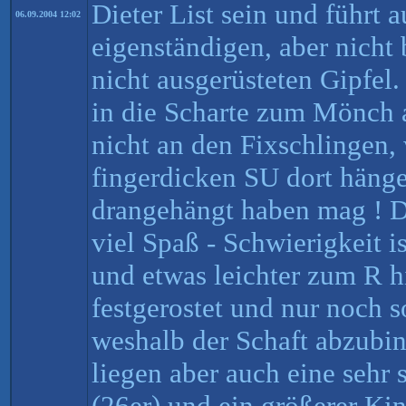
Dieter List sein und führt a
06.09.2004 12:02
eigenständigen, aber nich
nicht ausgerüsteten Gipfel
in die Scharte zum Mönch a
nicht an den Fixschlingen,
fingerdicken SU dort hänge
drangehängt haben mag ! D
viel Spaß - Schwierigkeit i
und etwas leichter zum R hi
festgerostet und nur noch 
weshalb der Schaft abzubind
liegen aber auch eine sehr
(26er) und ein größerer K