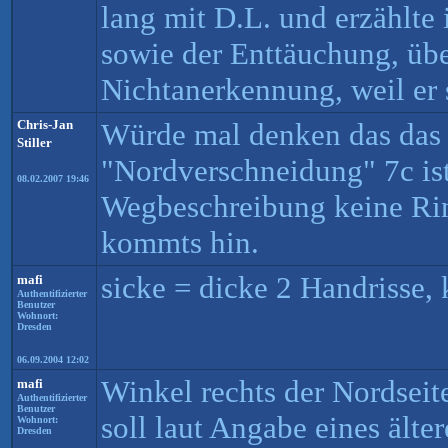
lang mit D.L. und erzählt
sowie der Enttäuchung, übe
Nichtanerkennung, weil er
Chris-Jan
Würde mal denken das das 
Stiller
"Nordverschneidung" 7c ist
08.02.2007 19:46
Wegbeschreibung keine Rin
kommts hin.
sicke = dicke 2 Handrisse,
mafi
Authentifizierter
Benutzer
Wohnort:
Dresden
06.09.2004 12:02
Winkel rechts der Nordsei
mafi
Authentifizierter
Benutzer
soll laut Angabe eines ält
Wohnort:
Dresden