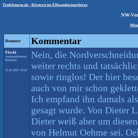
Teufelsturm.de - Klettern im Elbsandsteingebirge
NW-Ver
Mön
Kommentar
Benutzer
Nein, die Nordverschneidun
Flocki
Authentifizierter
Benutzer
weiter rechts und tatsächli
11.02.2007 18:47
sowie ringlos! Der hier be
auch von mir schon geklet
Ich empfand ihn damals als
gesagt wurde. Von Dieter Lis
Dieter weiß aber um diesen
von Helmut Oehme sei. Oeh