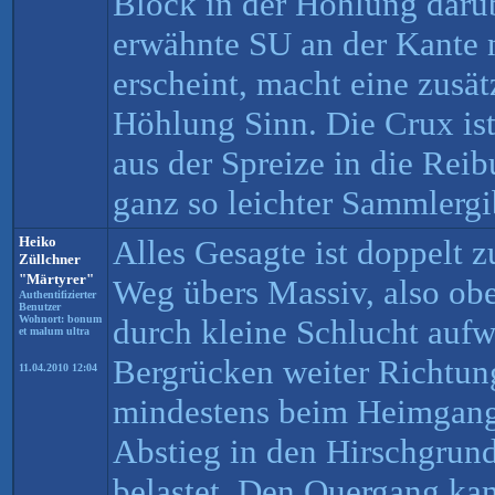
Block in der Höhlung darübe
erwähnte SU an der Kante n
erscheint, macht eine zusät
Höhlung Sinn. Die Crux ist
aus der Spreize in die Rei
ganz so leichter Sammlergi
Heiko
Alles Gesagte ist doppelt z
Züllchner
"Märtyrer"
Weg übers Massiv, also obe
Authentifizierter
Benutzer
Wohnort: bonum
durch kleine Schlucht aufw
et malum ultra
Bergrücken weiter Richtung
11.04.2010 12:04
mindestens beim Heimgang
Abstieg in den Hirschgrun
belastet. Den Quergang ka