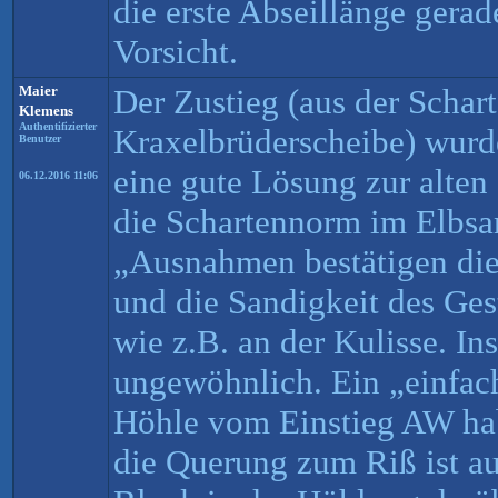
die erste Abseillänge gerad
Vorsicht.
Maier
Der Zustieg (aus der Schart
Klemens
Authentifizierter
Kraxelbrüderscheibe) wurde
Benutzer
eine gute Lösung zur alten
06.12.2016 11:06
die Schartennorm im Elbsan
„Ausnahmen bestätigen die
und die Sandigkeit des Gest
wie z.B. an der Kulisse. In
ungewöhnlich. Ein „einfac
Höhle vom Einstieg AW hab 
die Querung zum Riß ist au