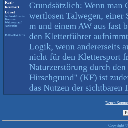
Karl-
Grundsätzlich: Wenn man Gi
Reinhart
Löwel
wertlosen Talwegen, einer 
Authentifizierter
Benutzer
Wohnort: auf
m und einem AW aus fast b
Asylsuche
den Kletterführer aufnimmt,
11.09.2004 17:17
Logik, wenn andererseits 
nicht für den Klettersport 
Naturzerstörung durch de
Hirschgrund" (KF) ist zude
das Nutzen der sichtbaren
[Neuen Kommen
Copyright ©