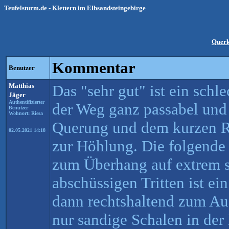
Teufelsturm.de - Klettern im Elbsandsteingebirge
Querk
Kommentar
Benutzer
Matthias
Das "sehr gut" ist ein schle
Jäger
Authentifizierter
der Weg ganz passabel und 
Benutzer
Wohnort: Riesa
Querung und dem kurzen Ri
02.05.2021 14:18
zur Höhlung. Die folgende 
zum Überhang auf extrem 
abschüssigen Tritten ist ei
dann rechtshaltend zum Au
nur sandige Schalen in der 