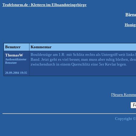
Teufelsturm.de - Klettern im Elbsandsteingebirge
Bien
Honigs
Benutzer
Kommentar
Boulderzüge am 1.R: mit Schlitz rechts als Untergriff weit links
ThomasW
Band. Jetzt geht es viel besser, man muss aber ruhig bleiben, d
Authentifizierter
Benutzer
zwischendurch in einem Querschlitz eine 5er Kevlar legen.
20.09.2004 19:35
[Neuen Kommen
Copyright ©